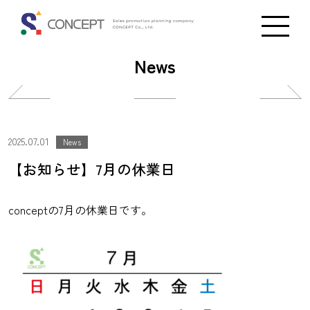
News
投
投
稿
稿
ナ
ナ
2025.07.01
News
ビ
ビ
【お知らせ】7月の休業日
ゲ
ゲ
ー
ー
conceptの7月の休業日です。
シ
シ
ョ
ョ
ン
ン