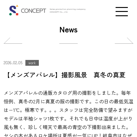
News
投
投
稿
稿
ナ
ナ
2026.02.05
work
ビ
ビ
【メンズアパレル】撮影風景 真冬の真夏
ゲ
ゲ
ー
ー
メンズアパレルの通販カタログ用の撮影をしました。毎年
シ
シ
恒例、真冬の2月に真夏の服の撮影です。この日の最低気温
ョ
ョ
は−1℃。極寒です。。。スタッフは完全防備で望みますが
ン
ン
モデルは半袖シャツ1枚です。それでも日中は温度が上がり
風も無く、珍しく晴天で最高の青空の下撮影出来ました。
ヤシの木があるロケ場所は夏感が一気にUP！岐阜市はなぜ