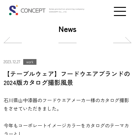
News
投
投
稿
稿
ナ
ナ
2023.12.27
work
ビ
ビ
【テーブルウェア】フードウエアブランドの
ゲ
ゲ
2024版カタログ撮影風景
ー
ー
シ
シ
石川県山中漆器のフードウエアメーカー様のカタログ撮影
ョ
ョ
をさせていただきました。
ン
ン
今年もコーポレートイメージカラーをカタログのテーマカ
ラーとし、