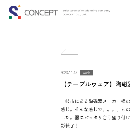
投
稿
2023.11.15
ナ
work
【テーブルウェア】陶磁
ビ
ゲ
土岐市にある陶磁器メーカー様
ー
感じ。そんな感じで。。。」と
シ
した。器にピッタリ合う盛り付
影終了！