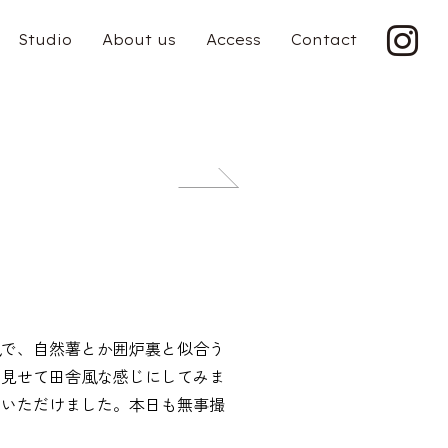
Studio
About us
Access
Contact
投
稿
ナ
ビ
ゲ
風で、自然薯とか囲炉裏と似合う
ー
と見せて田舎風な感じにしてみま
でいただけました。本日も無事撮
シ