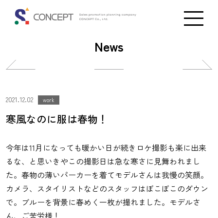
News
投
投
稿
稿
ナ
ナ
2021.12.02
work
ビ
ビ
寒風なのに服は春物！
ゲ
ゲ
ー
ー
今年は11月になっても暖かい日が続きロケ撮影も楽に出来
シ
シ
るな、と思いきやこの撮影日は急な寒さに見舞われまし
ョ
ョ
た。春物の薄いパーカーを着てモデルさんは我慢の笑顔。
ン
ン
カメラ、スタイリストなどのスタッフはぼこぼこのダウン
で。ブルーを背景に春めく一枚が撮れました。モデルさ
ん、ご苦労様！