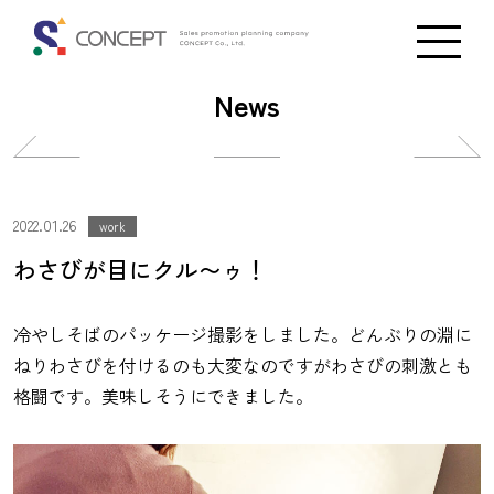
News
投
投
稿
稿
ナ
ナ
2022.01.26
work
ビ
ビ
わさびが目にクル〜ゥ！
ゲ
ゲ
ー
ー
冷やしそばのパッケージ撮影をしました。どんぶりの淵に
シ
シ
ねりわさびを付けるのも大変なのですがわさびの刺激とも
ョ
ョ
格闘です。美味しそうにできました。
ン
ン