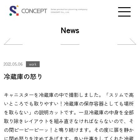
News
投
投
稿
稿
ナ
ナ
2022.05.06
work
ビ
ビ
冷蔵庫の怒り
ゲ
ゲ
ー
ー
キャニスターを冷蔵庫の中で撮影しました。「スリムで高
シ
シ
いところでも取りやすい！冷蔵庫の保存容器としても場所
ョ
ョ
を取らない」の説明カットです。一旦冷蔵庫の中身を全部
ン
ン
取り除きレイアウトを組み直さなければならないので、そ
の間ピーピーピーッ！と鳴り続けます。その度に扉を静か
に閉め怒りを沈めてあげます。良い仕事をしてくれた冷蔵