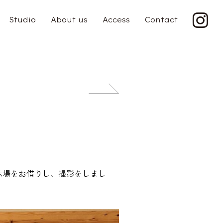
Studio
About us
Access
Contact
投
稿
ナ
ビ
ゲ
示場をお借りし、撮影をしまし
ー
シ