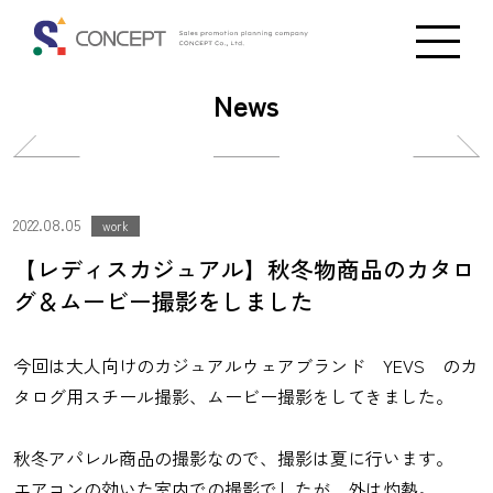
News
投
投
稿
稿
ナ
ナ
2022.08.05
work
ビ
ビ
【レディスカジュアル】秋冬物商品のカタロ
ゲ
ゲ
グ＆ムービー撮影をしました
ー
ー
シ
シ
今回は大人向けのカジュアルウェアブランド
YEVS
のカ
ョ
ョ
タログ用スチール撮影、ムービー撮影をしてきました。
ン
ン
秋冬アパレル商品の撮影なので、撮影は夏に行います。
エアコンの効いた室内での撮影でしたが、外は灼熱。