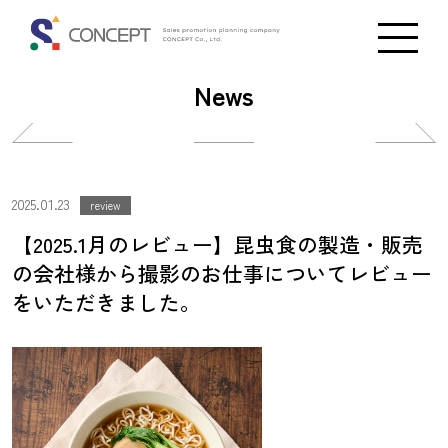
News
投
投
稿
稿
ナ
ナ
2025.01.23
review
ビ
ビ
【2025.1月のレビュー】昆虫食の製造・販売
ゲ
ゲ
の会社様から撮影のお仕事についてレビュー
ー
ー
をいただきました。
シ
シ
ョ
ョ
ン
ン