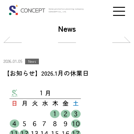
News
投
投
稿
稿
ナ
ナ
2026.01.05
News
ビ
ビ
【お知らせ】2026.1月の休業日
ゲ
ゲ
ー
ー
シ
シ
ョ
ョ
ン
ン