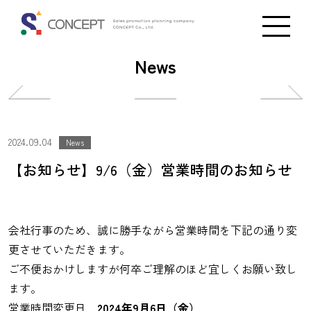
News
投
投
稿
稿
ナ
ナ
2024.09.04
News
ビ
ビ
【お知らせ】9/6（金）営業時間のお知らせ
ゲ
ゲ
ー
ー
シ
シ
会社行事のため、誠に勝手ながら営業時間を下記の通り変
ョ
ョ
更させていただきます。
ン
ン
ご不便おかけしますが何卒ご理解のほど宜しくお願い致し
ます。
営業時間変更日
2024年9月6日（金）