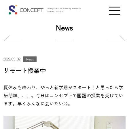
News
投
投
稿
稿
ナ
ナ
2022.09.02
News
ビ
ビ
リモート授業中
ゲ
ゲ
ー
ー
夏休みも終わり、やっと新学期がスタート！と思ったら学
シ
シ
級閉鎖、、、。今日はコンセプトで国語の授業を受けてい
ョ
ョ
ます。早くみんなに会いたいね。
ン
ン