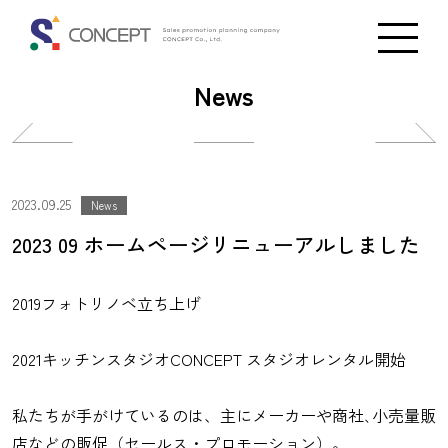
News
投
投
稿
稿
ナ
ナ
2023.09.25
News
ビ
ビ
2023 09 ホームページリニューアルしました
ゲ
ゲ
ー
ー
2019フォトリノベ立ち上げ
シ
シ
ョ
ョ
2021キッチンスタジオCONCEPT スタジオレンタル開始
ン
ン
私たちが手がけているのは、主にメーカーや商社､小売量販
店などの販促（セールス・プロモーション）。