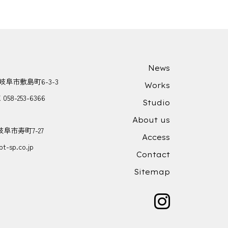
News
県岐阜市敷島町6-3-3
Works
X 058-253-6366
Studio
About us
岐阜市寿町7-27
Access
t-sp.co.jp
Contact
Sitemap